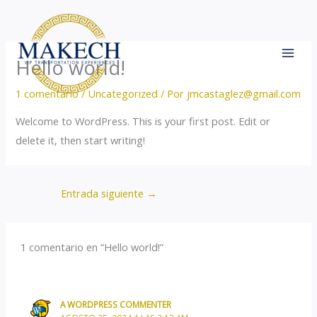
Ir
al
contenido
Hello world!
1 comentario
/
Uncategorized
/ Por
jmcastaglez@gmail.com
Welcome to WordPress. This is your first post. Edit or
delete it, then start writing!
Entrada siguiente
→
1 comentario en “Hello world!”
A WORDPRESS COMMENTER